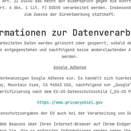
 Art. 21 DSGVO das Recht auf Widerspruch gegen die künft
rt. 6 Abs. 1 lit. f) DSGVO verarbeitet werden. Insbesond
zum Zwecke der Direktwerbung statthaft.
rmationen zur Datenverarb
arbeiteten Daten werden gelöscht oder gesperrt, sobald d
n entgegenstehen und nachfolgend keine anderslautenden A
werden.
Google AdSense
Werbeanzeigen Google AdSense ein. Es handelt sich hierbe
ay, Mountain View, CA 94043 USA, nachfolgend nur „Google
ertifizierung nach dem EU-US-Datenschutzschild („EU-US P
https://www.privacyshiel.gov
tenschutzvorgaben der EU auch bei der Verarbeitung von D
Web Beacons über Ihren Internet-Browser auf Ihrem Endger
rch Sie. Die so erfassten Informationen werden neben Ihr