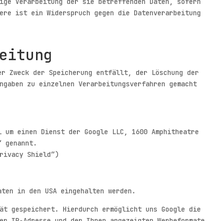
ige Verarbeitung der sie betreffenden Daten, sofern
ere ist ein Widerspruch gegen die Datenverarbeitung
eitung
er Zweck der Speicherung entfällt, der Löschung der
ngaben zu einzelnen Verarbeitungsverfahren gemacht
i um einen Dienst der Google LLC, 1600 Amphitheatre
“ genannt.
rivacy Shield“)
aten in den USA eingehalten werden.
ät gespeichert. Hierdurch ermöglicht uns Google die
er IP-Adresse und der Ihnen angezeigten Werbeformate