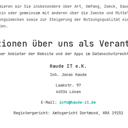
mieren wir Sie insbesondere über Art, Umfang, Zweck, Dau
ein oder gemeinsam mit anderen über die Zwecke und Mitte
ungszwecken sowie zur Steigerung der Nutzungsqualität ei
ten.
tionen über uns als Veran
her Anbieter der Website und der Apps im Datenschutzrech
Haude IT e.K.
Inh. Jonas Haude
Laakstr. 97
44534 Lünen
E-Mail:
info@haude-it.de
Registergericht: Amtsgericht Dortmund, HRA 19151