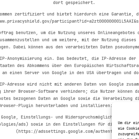
dort gespeichert.
ommen zertifiziert und bietet hierdurch eine Garantie, d
ww.privacyshield.gov/participant?id=a2zt000000001L5AAI&s
uftrag benutzen, um die Nutzung unseres Onlineangebotes 
usammenzustellen und um weitere, mit der Nutzung dieses 
ngen. Dabei können aus den verarbeiteten Daten pseudonym
IP-Anonymisierung ein. Das bedeutet, die IP-Adresse der 
taaten des Abkommens über den Europäischen Wirtschaftsra
 an einen Server von Google in den USA übertragen und do
IP-Adresse wird nicht mit anderen Daten von Google zusam
g ihrer Browser-Software verhindern; die Nutzer können d
botes bezogenen Daten an Google sowie die Verarbeitung d
Browser-Plugin herunterladen und installieren: http://to
 Google, Einstellungs- und Widerspruchsmöglichkeiten, er
Um dir ei
ologies/ads) sowie in den Einstellungen für die Darstell
wie Cooki
(https://adssettings.google.com/authenticated).
zuzugreif