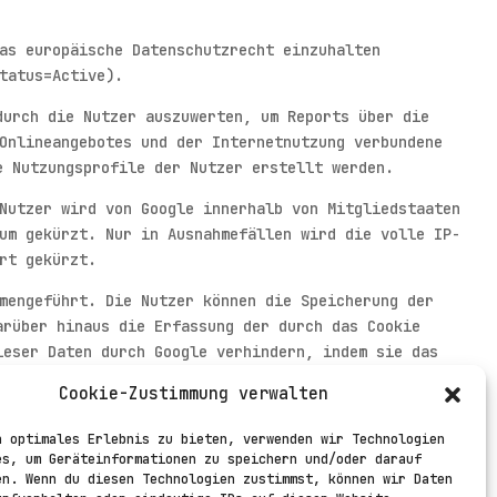
as europäische Datenschutzrecht einzuhalten
tatus=Active).
durch die Nutzer auszuwerten, um Reports über die
Onlineangebotes und der Internetnutzung verbundene
e Nutzungsprofile der Nutzer erstellt werden.
Nutzer wird von Google innerhalb von Mitgliedstaaten
um gekürzt. Nur in Ausnahmefällen wird die volle IP-
rt gekürzt.
mengeführt. Die Nutzer können die Speicherung der
arüber hinaus die Erfassung der durch das Cookie
ieser Daten durch Google verhindern, indem sie das
ols.google.com/dlpage/gaoptout?hl=de.
Cookie-Zustimmung verwalten
fahren Sie in der Datenschutzerklärung von Google
n optimales Erlebnis zu bieten, verwenden wir Technologien
ung von Werbeeinblendungen durch Google
es, um Geräteinformationen zu speichern und/oder darauf
en. Wenn du diesen Technologien zustimmst, können wir Daten