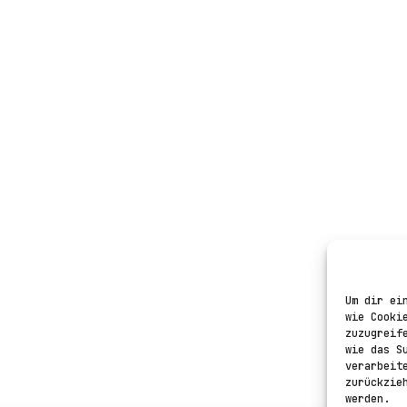
Um dir ei
wie Cooki
zuzugreif
wie das S
verarbeit
zurückzie
werden.